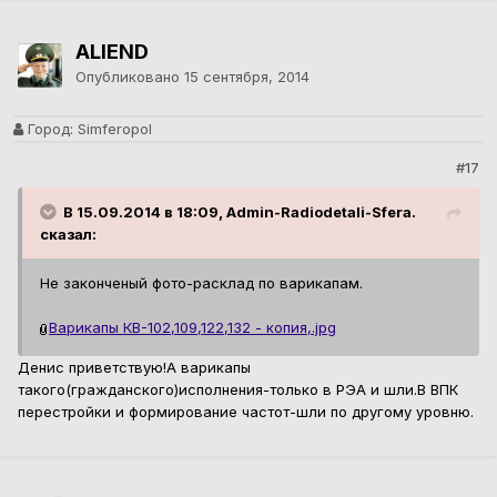
ALIEND
Опубликовано
15 сентября, 2014
Город:
Simferopol
#17
В 15.09.2014 в 18:09, Admin-Radiodetali-Sfera.
сказал:
Не законченый фото-расклад по варикапам.
Варикапы КВ-102,109,122,132 - копия,.jpg
Денис приветствую!А варикапы
такого(гражданского)исполнения-только в РЭА и шли.В ВПК
перестройки и формирование частот-шли по другому уровню.