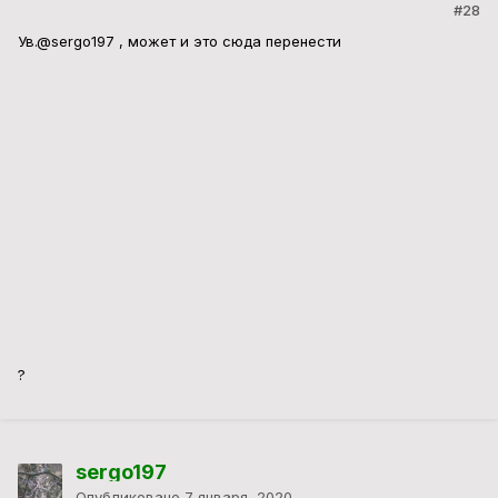
#28
Ув.
@sergo197
, может и это сюда перенести
?
sergo197
Опубликовано
7 января, 2020