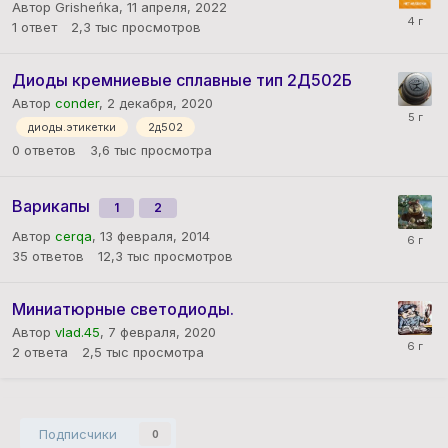
Автор Grisheńka,
11 апреля, 2022
1
ответ
2,3 тыс
просмотров
Диоды кремниевые сплавные тип 2Д502Б
Автор
conder
,
2 декабря, 2020
диоды.этикетки
2д502
0
ответов
3,6 тыс
просмотра
Варикапы
1
2
Автор
cerqa
,
13 февраля, 2014
35
ответов
12,3 тыс
просмотров
Миниатюрные светодиоды.
Автор
vlad.45
,
7 февраля, 2020
2
ответа
2,5 тыс
просмотра
Подписчики
0