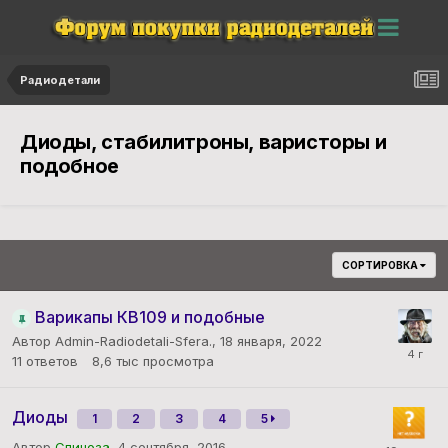
Радиодетали
Диоды, стабилитроны, варисторы и
подобное
СОРТИРОВКА
Варикапы КВ109 и подобные
Автор
Admin-Radiodetali-Sfera.
,
18 января, 2022
11
ответов
8,6 тыс
просмотра
Диоды
1
2
3
4
5
Автор
Спиноза
,
4 сентября, 2016