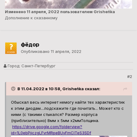
Изменено
11 апреля, 2022
пользователем Grisheńka
Дополнение к сказанному
фёдор
Опубликовано
11 апреля, 2022
Город:
Санкт-Петербург
#2
В 11.04.2022 в 10:58, Grisheńka сказал:
Обыскал весь интернет немогу найти тех характеристик
к этим диодам....подскажите где почитать... Может кто с
ними (с такими стыкался? Размер корпуса
(приблизительно) 8мм х 5мм х2ммТолщина.
https://drive.google.com/folderview?
id=1L0ebPjiczgLFvrMRpeBUvFmCITeS3SDf