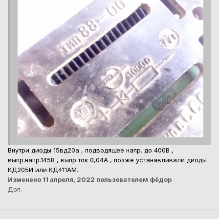
Внутри диоды 15вд20а , подводящее напр. до 400В ,
выпр.напр.145В , выпр.ток 0,04А , позже устанавливали диоды
КД205И или КД411АМ.
Изменено
11 апреля, 2022
пользователем фёдор
Доп.