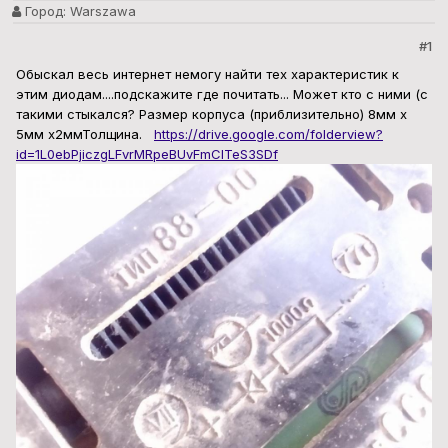
Город:
Warszawa
#1
Обыскал весь интернет немогу найти тех характеристик к
этим диодам....подскажите где почитать... Может кто с ними (с
такими стыкался? Размер корпуса (приблизительно) 8мм х
5мм х2ммТолщина.
https://drive.google.com/folderview?
id=1L0ebPjiczgLFvrMRpeBUvFmCITeS3SDf