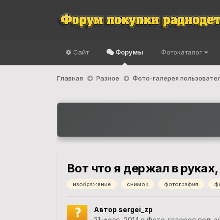
Сайт
Форумы
Фотокаталог
Главная
Разное
Фото-галерея пользовате
Вот что я держал в руках,
изображение
снимок
фотография
ф
Автор sergei_zp
21 июля, 2014
в
Фото-галерея польз