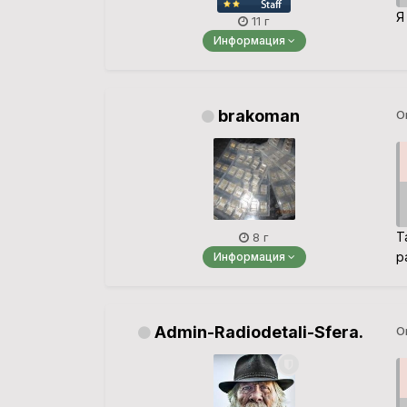
Я
11 г
Информация
brakoman
О
Т
8 г
р
Информация
Admin-Radiodetali-Sfera.
О