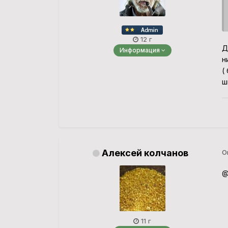
12 г
Д
Информация
н
(
ш
Алексей колчанов
О
@
11 г