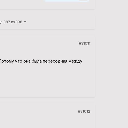
ца 887 из 898
#31011
. Потому что она была переходная между
#31012