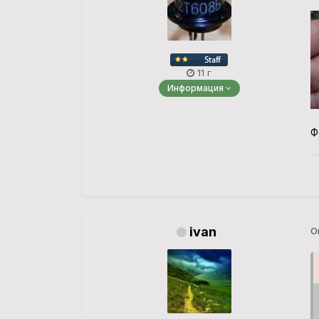
11 г
Информация
Ф
ivan
О