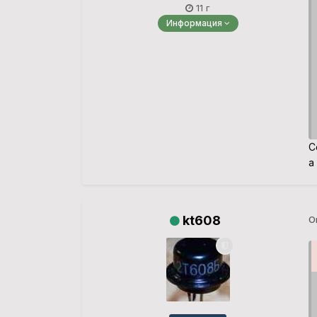
11 г
Информация
С
а
kt608
О