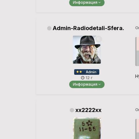
Информация
Admin-Radiodetali-Sfera.
О
Н
12 г
Информация
xx2222xx
О