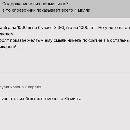
Содержание в них нормальное?
а то справочник показывает всего 4 милли
а 4гр на 1000 шт и бывает 3,3-3,7гр на 1000 шт . Но у него на 
икелем
 болт показан жёлтым ему смыли никель покрытие ) а остальны
икарный .
публиковано
7 апреля
ivan
в таких болтах не меньше 35 миль.