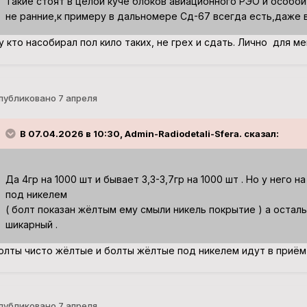
Такие стоят в целой куче блоков авиационного РЭО и особой
не ранние,к примеру в дальномере Сд-67 всегда есть,даже 
у кто насобирал пол кило таких, не грех и сдать. Лично для м
публиковано
7 апреля
В 07.04.2026 в 10:30, Admin-Radiodetali-Sfera. сказал:
Да 4гр на 1000 шт и бывает 3,3-3,7гр на 1000 шт . Но у него 
под никелем
( болт показан жёлтым ему смыли никель покрытие ) а остал
шикарный .
олты чисто жёлтые и болты жёлтые под никелем идут в приём
публиковано
7 апреля