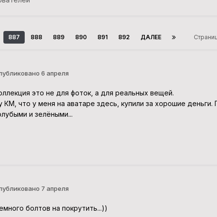
887
888
889
890
891
892
ДАЛЕЕ
Страни
публиковано
6 апреля
оллекция это не для фоток, а для реальных вещей.
у КМ, что у меня на аватаре здесь, купили за хорошие деньги
олубыми и зелёными...
публиковано
7 апреля
емного болтов на покрутить...))