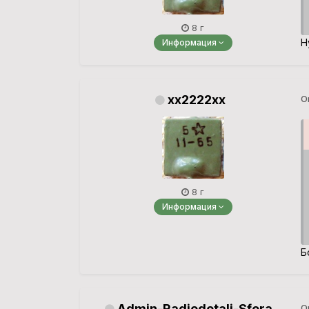
8 г
Н
Информация
xx2222xx
О
8 г
Информация
Б
Admin-Radiodetali-Sfera.
О