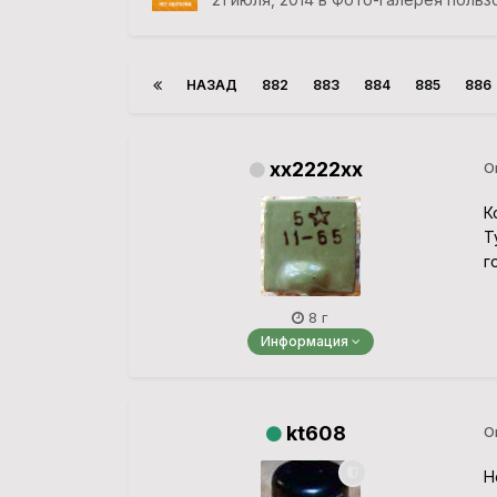
НАЗАД
882
883
884
885
886
xx2222xx
О
К
Т
г
8 г
Информация
kt608
О
Н