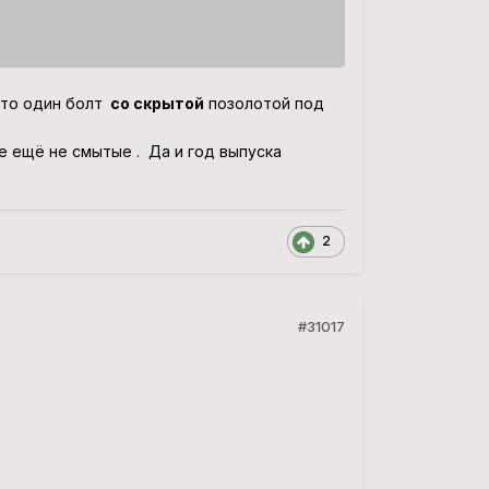
фото один болт
со скрытой
позолотой под
е ещё не смытые . Да и год выпуска
2
#31017