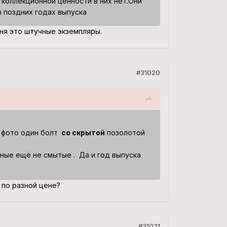
 коллекционной ценности в них нет.Они
в поздних годах выпуска
еня это штучные экземпляры.
#31020
на фото один болт
со скрытой
позолотой
ьные ещё не смытые . Да и год выпуска
 по разной цене?
#31021